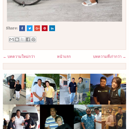
Share:
← บทความใหม่กว่า
หน้าแรก
บทความที่เก่ากว่า →