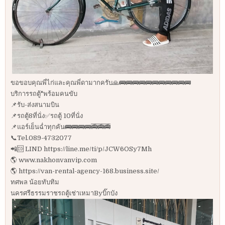
ขอขอบคุณพี่ไก่และคุณพี่ดามากครับ🙏🚌🚌🚌🚌🚌🚌🚌🚌🚌🚌🚌
บริการรถตู้"พร้อมคนขับ
📌รับ-ส่งสนามบิน
📌รถตู้8ที่นั่ง✅รถตู้ 10ที่นั่ง
📌แอร์เย็นฉ่ำทุกคัน🚌🚌🚌🚌🚎🚎🚎
📞Tel.089-4732077
📲🆔 LIND https://line.me/ti/p/JCW6OSy7Mh
🌎 www.nakhonvanvip.com
🌎 https://van-rental-agency-168.business.site/
ทศพล น้อยทับทิม
นครศรีธรรมราชรถตู้เช่าเหมาByบิ๊กบัง