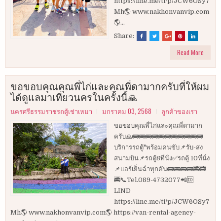
https://line.me/ti/p/JCW6OSy7
Mh🌎 www.nakhonvanvip.com
🌎...
Share:
Read More
ขอขอบคุณคุณพี่ไก่และคุณพี่ดามากครับที่ให้ผม
ได้ดูแลมาเที่ยวนครในครั้งนี้🙏
นครศรีธรรมราชรถตู้เช่าเหมา
มกราคม 03, 2568
ลูกค้าของเรา
ขอขอบคุณพี่ไก่และคุณพี่ดามาก
ครับ🙏🚌🚌🚌🚌🚌🚌🚌🚌🚌🚌🚌
บริการรถตู้"พร้อมคนขับ📌รับ-ส่ง
สนามบิน📌รถตู้8ที่นั่ง✅รถตู้ 10ที่นั่ง
📌แอร์เย็นฉ่ำทุกคัน🚌🚌🚌🚌🚎🚎
🚎📞Tel.089-4732077📲🆔
LIND
https://line.me/ti/p/JCW6OSy7
Mh🌎 www.nakhonvanvip.com🌎 https://van-rental-agency-