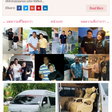
168.business.site/ทศพล...
Read More
Share:
← บทความที่ใหม่กว่า
หน้าแรก
บทความที่เก่ากว่า →