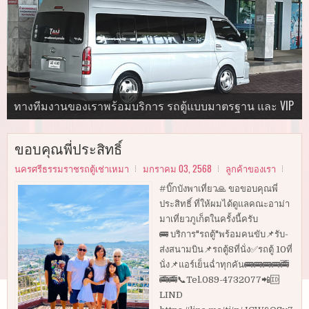
นำเที่ยวในจังหวัดนครศรีธรรมราช กระบี่ พังงา ภูเก็ต ตรัง
ทีมงานคุณภาพ "นครศรีธรรมราชรถตู้เช่าเหมา"
ทางทีมงานของเราพร้อมบริการ รถตู้แบบมาตรฐาน และ VIP
บริการ"รถตู้"พร้อมคนขับ
และทั่วไทย
รับ-ส่งสนามบิน ✅รถตู้10ที่นั่ง ✅รถตู้ 8 ที่นั่ง
รับ-ส่งสนามบิน ✅รถตู้10ที่นั่ง ✅รถตู้ 8 ที่นั่ง
รับ-ส่งสนามบิน ✅รถตู้10ที่นั่ง ✅รถตู้ 8 ที่นั่ง
ขอบคุณพี่ประสิทธิ์
นครศรีธรรมราชรถตู้เช่าเหมา
มกราคม 03, 2568
ลูกค้าของเรา
#บิ๊กบังพาเที่ยว🙏 ขอขอบคุณพี่
ประสิทธิ์ ที่ให้ผมได้ดูแลคณะอาม่า
มาเที่ยวภูเก็ตในครั้งนี้ครับ
🚌 บริการ"รถตู้"พร้อมคนขับ📌รับ-
ส่งสนามบิน📌รถตู้8ที่นั่ง✅รถตู้ 10ที่
นั่ง📌แอร์เย็นฉ่ำทุกคัน🚌🚌🚌🚌🚎
🚎🚎📞Tel.089-4732077📲🆔
LIND