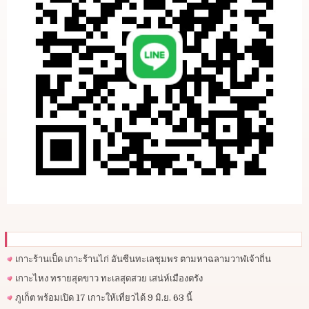
เกาะร้านเป็ด เกาะร้านไก่ อันซีนทะเลชุมพร ตามหาฉลามวาฬเจ้าถิ่น
เกาะไหง ทรายสุดขาว ทะเลสุดสวย เสน่ห์เมืองตรัง
ภูเก็ต พร้อมเปิด 17 เกาะให้เที่ยวได้ 9 มิ.ย. 63 นี้