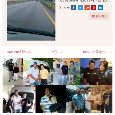
📞Tel.089-4732077📲🆔 LIND...
Share:
Read More
← บทความที่ใหม่กว่า
หน้าแรก
บทความที่เก่ากว่า →