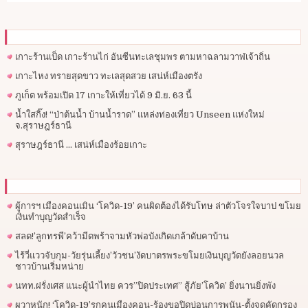
เกาะร้านเป็ด เกาะร้านไก่ อันซีนทะเลชุมพร ตามหาฉลามวาฬเจ้าถิ่น
เกาะไหง ทรายสุดขาว ทะเลสุดสวย เสน่ห์เมืองตรัง
ภูเก็ต พร้อมเปิด 17 เกาะให้เที่ยวได้ 9 มิ.ย. 63 นี้
น้ำใสกิ๊ง! “ป่าต้นน้ำ บ้านน้ำราด” แหล่งท่องเที่ยว Unseen แห่งใหม่
จ.สุราษฎร์ธานี
สุราษฎร์ธานี … เสน่ห์เมืองร้อยเกาะ
ผู้การฯ​ เมืองคอนเมิน ‘โควิด-19’ คนผิดต้องได้รับโทษ ล่าตัวโจรใจบาป ขโมย
เงินทำบุญวัดสำเร็จ
สลด!’ลูกทรพี’คว้ามีดพร้าจามหัวพ่อบังเกิดเกล้าดับคาบ้าน
ไร้วี่แววจับกุม-วัยรุ่นเลี้ยง’วัวชน’งัดบาตรพระขโมยเงินบุญวัดยังลอยนวล
ชาวบ้านเริ่มหน่าย
นทท.ฝรั่งเศส แนะผู้นำไทย ควร”ปิดประเทศ” สู้ภัย’โควิด’ ยิ่งนานยิ่งพัง
ผวาหนัก! ‘โควิด-19’รุกคนเมืองคอน-ร้องขอปิดบ่อนการพนัน-ตั้งจุดคัดกรอง