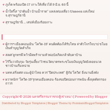
ภูเก็ต พร้อมเปิด 17 เกาะให้เที่ยวได้ 9 มิ.ย. 63 นี้
น้ำใสกิ๊ง! “ป่าต้นน้ำ บ้านน้ำราด” แหล่งท่องเที่ยว Unseen แห่งใหม่
จ.สุราษฎร์ธานี
สุราษฎร์ธานี … เสน่ห์เมืองร้อยเกาะ
ผู้การฯ​ เมืองคอนเมิน ‘โควิด-19’ คนผิดต้องได้รับโทษ ล่าตัวโจรใจบาป ขโมย
เงินทำบุญวัดสำเร็จ
สลด!’ลูกทรพี’คว้ามีดพร้าจามหัวพ่อบังเกิดเกล้าดับคาบ้าน
ไร้วี่แววจับกุม-วัยรุ่นเลี้ยง’วัวชน’งัดบาตรพระขโมยเงินบุญวัดยังลอยนวล
ชาวบ้านเริ่มหน่าย
นทท.ฝรั่งเศส แนะผู้นำไทย ควร”ปิดประเทศ” สู้ภัย’โควิด’ ยิ่งนานยิ่งพัง
ผวาหนัก! ‘โควิด-19’รุกคนเมืองคอน-ร้องขอปิดบ่อนการพนัน-ตั้งจุดคัดกรอง
ถาวร
Copyright ©
2026
นครศรีธรรมราชรถตู้เช่าเหมา
| Powered by
Blogger
Distributed by
Blogger Templates
| Blogger Theme by
PremiumBloggerTemplates