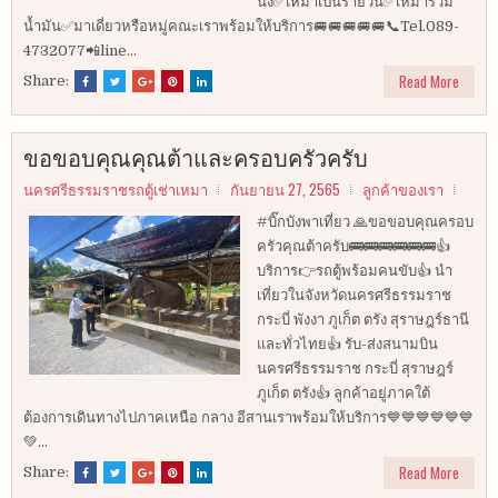
นั่ง✅เหมาเป็นรายวัน✅เหมารวม
น้ำมัน✅มาเดี่ยวหรือหมู่คณะเราพร้อมให้บริการ🚐🚐🚐🚐🚐📞Tel.089-
4732077📲line...
Read More
Share:
ขอขอบคุณคุณต้าและครอบครัวครับ
นครศรีธรรมราชรถตู้เช่าเหมา
กันยายน 27, 2565
ลูกค้าของเรา
#บิ๊กบังพาเที่ยว 🙏ขอขอบคุณครอบ
ครัวคุณต้าครับ🚌🚌🚌🚌🚌🚌👍
บริการ👉รถตู้พร้อมคนขับ👍 นำ
เที่ยวในจังหวัดนครศรีธรรมราช
กระบี่ พังงา ภูเก็ต ตรัง สุราษฎร์ธานี
และทั่วไทย👍 รับ-ส่งสนามบิน
นครศรีธรรมราช กระบี่ สุราษฎร์
ภูเก็ต ตรัง👍 ลูกค้าอยู่ภาคใต้
ต้องการเดินทางไปภาคเหนือ กลาง อีสานเราพร้อมให้บริการ💙💙💙💙💙💙
💚...
Read More
Share: