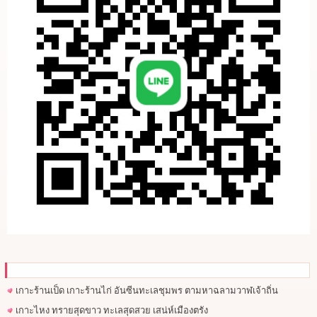
เกาะร้านเป็ด เกาะร้านไก่ อันซีนทะเลชุมพร ตามหาฉลามวาฬเจ้าถิ่น
เกาะไหง ทรายสุดขาว ทะเลสุดสวย เสน่ห์เมืองตรัง