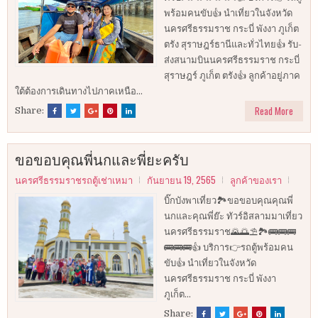
พร้อมคนขับ👍 นำเที่ยวในจังหวัด
นครศรีธรรมราช กระบี่ พังงา ภูเก็ต
ตรัง สุราษฎร์ธานีและทั่วไทย👍 รับ-
ส่งสนามบินนครศรีธรรมราช กระบี่
สุราษฎร์ ภูเก็ต ตรัง👍 ลูกค้าอยู่ภาค
ใต้ต้องการเดินทางไปภาคเหนือ...
Read More
Share:
ขอขอบคุณพี่นกและพี่ยะครับ
นครศรีธรรมราชรถตู้เช่าเหมา
กันยายน 19, 2565
ลูกค้าของเรา
บิ๊กบังพาเที่ยว🏞️ขอขอบคุณคุณพี่
นกและคุณพี่ย๊ะ ทัวร์อิสลามมาเที่ยว
นครศรีธรรมราช🌄🌅⛱️🏞️🚌🚌🚌
🚌🚌🚌👍 บริการ👉รถตู้พร้อมคน
ขับ👍 นำเที่ยวในจังหวัด
นครศรีธรรมราช กระบี่ พังงา
ภูเก็ต...
Share: