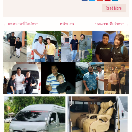
Read More
← บทความที่ใหม่กว่า
หน้าแรก
บทความที่เก่ากว่า →