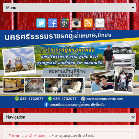
Home
»
ลูกค้าของเรา
» ขอบคุณคุณอรทัยครับ🙏