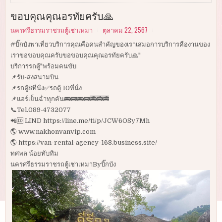
ขอบคุณคุณอรทัยครับ🙏
นครศรีธรรมราชรถตู้เช่าเหมา
ตุลาคม 22, 2567
#บิ๊กบังพาเที่ยวบริการคุณคือคนสำคัญของเราเสมอการบริการคืองานของ
เราขอขอบคุณครับขอขอบคุณคุณอรทัยครับ🙏"
บริการรถตู้"พร้อมคนขับ
📌รับ-ส่งสนามบิน
📌รถตู้8ที่นั่ง✅รถตู้ 10ที่นั่ง
📌แอร์เย็นฉ่ำทุกคัน🚌🚌🚌🚌🚎🚎🚎
📞Tel.089-4732077
📲🆔 LIND https://line.me/ti/p/JCW6OSy7Mh
🌎 www.nakhonvanvip.com
🌎 https://van-rental-agency-168.business.site/
ทศพล น้อยทับทิม
นครศรีธรรมราชรถตู้เช่าเหมาByบิ๊กบัง