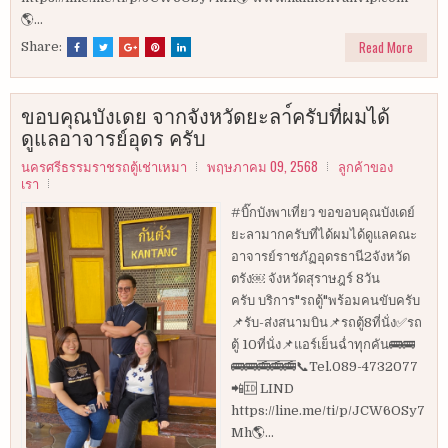
🌎...
Read More
Share:
ขอบคุณบังเดย จากจังหวัดยะลา์ครับที่ผมได้
ดูแลอาจารย์อุดร ครับ
นครศรีธรรมราชรถตู้เช่าเหมา
พฤษภาคม 09, 2568
ลูกค้าของ
เรา
#บิ๊กบังพาเที่ยว ขอขอบคุณบังเดย์
ยะลามากครับที่ได้ผมได้ดูแลคณะ
อาจารย์ราชภัฏอุดรธานี2จังหวัด
ตรัง￼ จังหวัดสุราษฎร์ 8วัน
ครับ บริการ"รถตู้"พร้อมคนขับครับ
📌รับ-ส่งสนามบิน📌รถตู้8ที่นั่ง✅รถ
ตู้ 10ที่นั่ง📌แอร์เย็นฉ่ำทุกคัน🚌🚌
🚌🚌🚎🚎🚎📞Tel.089-4732077
📲🆔 LIND
https://line.me/ti/p/JCW6OSy7
Mh🌎...