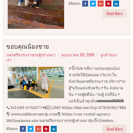
Share:
Read More
ขอบคุณน้องชาย
นครศรีธรรมราชรถตู้เช่าเหมา
พฤษภาคม 09, 2568
ลูกค้าของ
เรา
#บิ๊กบังพาเที่ยว ขอขอบคุณน้อง
ชายจัดให้บังตลอด 5วัน ￼ ใน
จังหวัดนครศรีธรรมราช บริการ"รถ
ตู้"พร้อมคนขับครับ📌รับ-ส่งสนาม
บิน📌รถตู้8ที่นั่ง✅รถตู้ 10ที่นั่ง📌
แอร์เย็นฉ่ำทุกคัน🚌🚌🚌🚌🚎🚎🚎
📞Tel.089-4732077📲🆔 LIND https://line.me/ti/p/JCW6OSy7Mh
🌎 www.nakhonvanvip.com🌎 https://van-rental-agency-
168.business.site/นครศรีธรรมราชรถตู้เช่าเหมาByบิ๊กบังทศพล...
Read More
Share: