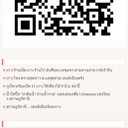
เกาะร้านเป็ด เกาะร้านไก่ อันซีนทะเลชุมพร ตามหาฉลามวาฬเจ้าถิ่น
เกาะไหง ทรายสุดขาว ทะเลสุดสวย เสน่ห์เมืองตรัง
ภูเก็ต พร้อมเปิด 17 เกาะให้เที่ยวได้ 9 มิ.ย. 63 นี้
น้ำใสกิ๊ง! “ป่าต้นน้ำ บ้านน้ำราด” แหล่งท่องเที่ยว Unseen แห่งใหม่
จ.สุราษฎร์ธานี
สุราษฎร์ธานี … เสน่ห์เมืองร้อยเกาะ