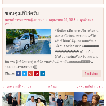
ขอบคุณพี่ไก่ครับ
นครศรีธรรมราชรถตู้เช่าเหมา
พฤษภาคม 09, 2568
ลูกค้าของ
เรา
#บิ๊กบังพาเที่ยว การบริการคืองาน
ของ เราใจรัก🙏 ￼ ขอบคุณพี่ไก่
ครับที่ให้ผมได้ดูแลครอบครัวมา
เที่ยวนครศรีธรรมราช🚎🚎🚎🚎🚎
🚎🚎🚎🚎🚎🚎🚎🚎 บริการ"รถ
ตู้"พร้อมคนขับครับ📌รับ-ส่งสนาม
บิน📌รถตู้8ที่นั่ง✅รถตู้ 10ที่นั่ง📌แอร์เย็นฉ่ำทุกคัน🚌🚌🚌🚌🚎🚎🚎📞
Tel.089-4732077📲🆔...
Read More
Share:
← บทความที่ใหม่กว่า
หน้าแรก
บทความที่เก่ากว่า →