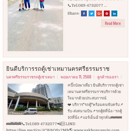
📞Tel.089-4732077 ...
Share:
Read More
ยินดีบริการรถตู้เช่าเหมานครศรีธรรมราช
นครศรีธรรมราชรถตู้เช่าเหมา
พฤษภาคม 11, 2568
ลูกค้าของเรา
#บิ๊กบังพาเที่ยว ยินดีบริการรถตู้เช่า
เหมานครศรีธรรมราชบริการด้วย
ใจมากด้วยประสบการณ์
❤️ บริการ"รถตู้"พร้อมคนขับครับ📌
รับ-ส่งสนามบิน📌รถตู้8ที่นั่ง✅รถตู้
10ที่นั่ง📌แอร์เย็นฉ่ำทุกคัน🚌🚌🚌
🚌🚎🚎🚎📞Tel.089-4732077📲🆔 LIND
https://line.me/ti/p/JCW6OSy7Mh🌎 www.nakhonvanvip.com