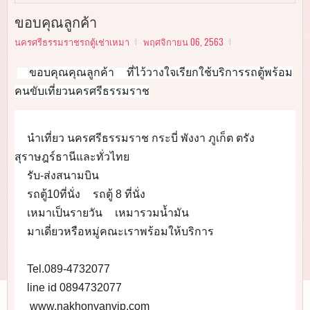
ขอบคุณลูกค้า
นครศรีธรรมราชรถตู้เช่าเหมา
พฤศจิกายน 06, 2563
ขอบคุณคุณลูกค้า
ที่ไว้วางใจเรียกใช้บริการรถตู้พร้อม
😊
🙏
คนขับเที่ยวนครศรีธรรมราช
🚌
🚌
🚌
🚌
🚌
🚌
นำเที่ยว นครศรีธรรมราช กระบี่ พังงา ภูเก็ต ตรัง 
✅
สุราษฎร์ธานีและทั่วไทย
รับ-ส่งสนามบิน
✅
รถตู้10ที่นั่ง
รถตู้ 8 ที่นั่ง
✅
✅
เหมาเป็นรายวัน
เหมารวมน้ำมัน
✅
✅
มาเดี่ยวหรือหมู่คณะเราพร้อมให้บริการ
✅
🚐
🚐
🚐
🚐
🚐
Tel.089-4732077
📞
line id 0894732077
📲
 www.nakhonvanvip.com
🌎