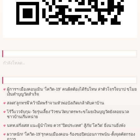
กำลังโหลด...
ผู้การฯ​ เมืองคอนเมิน ‘โควิด-19’ คนผิดต้องได้รับโทษ ล่าตัวโจรใจบาป ขโมย
เงินทำบุญวัดสำเร็จ
สลด!’ลูกทรพี’คว้ามีดพร้าจามหัวพ่อบังเกิดเกล้าดับคาบ้าน
ไร้วี่แววจับกุม-วัยรุ่นเลี้ยง’วัวชน’งัดบาตรพระขโมยเงินบุญวัดยังลอยนวล
ชาวบ้านเริ่มหน่าย
นทท.ฝรั่งเศส แนะผู้นำไทย ควร”ปิดประเทศ” สู้ภัย’โควิด’ ยิ่งนานยิ่งพัง
ผวาหนัก! ‘โควิด-19’รุกคนเมืองคอน-ร้องขอปิดบ่อนการพนัน-ตั้งจุดคัดกรอง
ถาวร