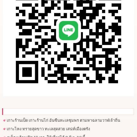
เกาะร้านเป็ด เกาะร้านไก่ อันซีนทะเลชุมพร ตามหาฉลามวาฬเจ้าถิ่น
เกาะไหง ทรายสุดขาว ทะเลสุดสวย เสน่ห์เมืองตรัง