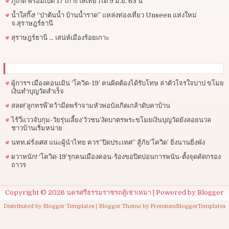
ภูเก็ต พร้อมเปิด 17 เกาะให้เที่ยวได้ 9 มิ.ย. 63 นี้
น้ำใสกิ๊ง! “ป่าต้นน้ำ บ้านน้ำราด” แหล่งท่องเที่ยว Unseen แห่งใหม่
จ.สุราษฎร์ธานี
สุราษฎร์ธานี … เสน่ห์เมืองร้อยเกาะ
ผู้การฯ​ เมืองคอนเมิน ‘โควิด-19’ คนผิดต้องได้รับโทษ ล่าตัวโจรใจบาป ขโมย
เงินทำบุญวัดสำเร็จ
สลด!’ลูกทรพี’คว้ามีดพร้าจามหัวพ่อบังเกิดเกล้าดับคาบ้าน
ไร้วี่แววจับกุม-วัยรุ่นเลี้ยง’วัวชน’งัดบาตรพระขโมยเงินบุญวัดยังลอยนวล
ชาวบ้านเริ่มหน่าย
นทท.ฝรั่งเศส แนะผู้นำไทย ควร”ปิดประเทศ” สู้ภัย’โควิด’ ยิ่งนานยิ่งพัง
ผวาหนัก! ‘โควิด-19’รุกคนเมืองคอน-ร้องขอปิดบ่อนการพนัน-ตั้งจุดคัดกรอง
ถาวร
Copyright ©
2026
นครศรีธรรมราชรถตู้เช่าเหมา
| Powered by
Blogger
Distributed by
Blogger Templates
| Blogger Theme by
PremiumBloggerTemplates