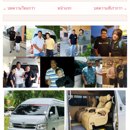
← บทความใหม่กว่า
หน้าแรก
บทความที่เก่ากว่า →