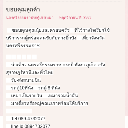
ขอบคุณลูกค้า
นครศรีธรรมราชรถตู้เช่าเหมา
พฤศจิกายน 14, 2563
ขอบคุณคุณนุ้ยและครอบครัว
ที่ไว้วางใจเรียกใช้
🙏
🙏
บริการรถตู้พร้อมคนขับกับทางบิ๊กบัง
เที่ยวจังหวัด
🦹‍♂️
นครศรีธรรมราช
🚌
🚌
🚌
🚌
🚌
🚌
นำเที่ยว นครศรีธรรมราช กระบี่ พังงา ภูเก็ต ตรัง
✅
สุราษฎร์ธานีและทั่วไทย
รับ-ส่งสนามบิน
✅
รถตู้10ที่นั่ง
รถตู้ 8 ที่นั่ง
✅
✅
เหมาเป็นรายวัน
เหมารวมน้ำมัน
✅
✅
มาเดี่ยวหรือหมู่คณะเราพร้อมให้บริการ
✅
🚐
🚐
🚐
🚐
🚐
Tel.089-4732077
📞
line id 0894732077