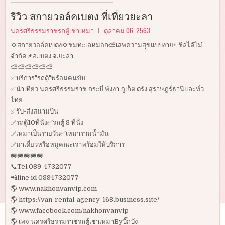
รีวิว สกายวอล์คเบตง ที่เที่ยวยะลา
นครศรีธรรมราชรถตู้เช่าเหมา
ตุลาคม 06, 2563
💢สกายวอล์คเบตง💢ชมทะเลหมอก⛅️เสพความสุขแบบง่ายๆ ชิลได้ไม่
จำกัด📌อ.เบตง จ.ยะลา
⛅️⛅️⛅️⛅️⛅️⛅️
✅บริการ"รถตู้"พร้อมคนขับ
✅นำเที่ยว นครศรีธรรมราช กระบี่ พังงา ภูเก็ต ตรัง สุราษฎร์ธานีและทั่ว
ไทย
✅รับ-ส่งสนามบิน
✅รถตู้10ที่นั่ง✅รถตู้ 8 ที่นั่ง
✅เหมาเป็นรายวัน✅เหมารวมน้ำมัน
✅มาเดี่ยวหรือหมู่คณะเราพร้อมให้บริการ
🚐🚐🚐🚐🚐
📞Tel.089-4732077
📲line id 0894732077
🌎 www.nakhonvanvip.com
🌎 https://van-rental-agency-168.business.site/
🌎 www.facebook.com/nakhonvanvip
🌎 เพจ นครศรีธรรมราชรถตู้เช่าเหมาByบิ๊กบัง