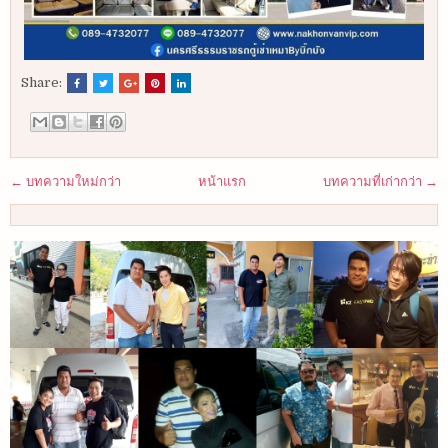
Share:
← บทความใหม่กว่า
หน้าแรก
บทความที่เก่ากว่า →