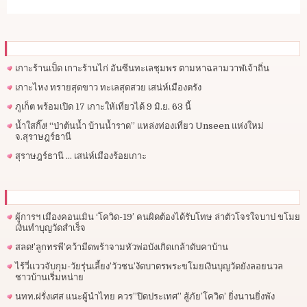
เกาะร้านเป็ด เกาะร้านไก่ อันซีนทะเลชุมพร ตามหาฉลามวาฬเจ้าถิ่น
เกาะไหง ทรายสุดขาว ทะเลสุดสวย เสน่ห์เมืองตรัง
ภูเก็ต พร้อมเปิด 17 เกาะให้เที่ยวได้ 9 มิ.ย. 63 นี้
น้ำใสกิ๊ง! “ป่าต้นน้ำ บ้านน้ำราด” แหล่งท่องเที่ยว Unseen แห่งใหม่
จ.สุราษฎร์ธานี
สุราษฎร์ธานี … เสน่ห์เมืองร้อยเกาะ
ผู้การฯ​ เมืองคอนเมิน ‘โควิด-19’ คนผิดต้องได้รับโทษ ล่าตัวโจรใจบาป ขโมย
เงินทำบุญวัดสำเร็จ
สลด!’ลูกทรพี’คว้ามีดพร้าจามหัวพ่อบังเกิดเกล้าดับคาบ้าน
ไร้วี่แววจับกุม-วัยรุ่นเลี้ยง’วัวชน’งัดบาตรพระขโมยเงินบุญวัดยังลอยนวล
ชาวบ้านเริ่มหน่าย
นทท.ฝรั่งเศส แนะผู้นำไทย ควร”ปิดประเทศ” สู้ภัย’โควิด’ ยิ่งนานยิ่งพัง