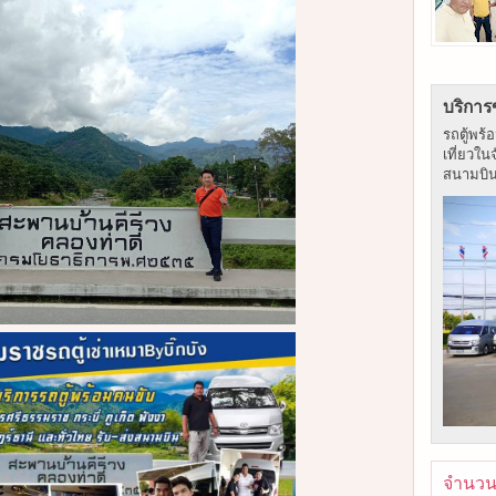
บริการ
รถตู้พร้
เที่ยวใน
สนามบิน ร
จำนวนผ