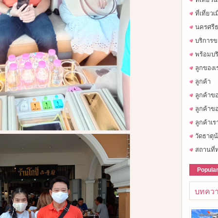
ที่เที่ยว
นครศรีธ
บริการข
พร้อมบร
ลูกของเ
ลูกค้า
ลูกค้าข
ลูกค้าขอ
ลูกค้าเร
วัดธาตุน
สถานที่ท
Popula
บทควา