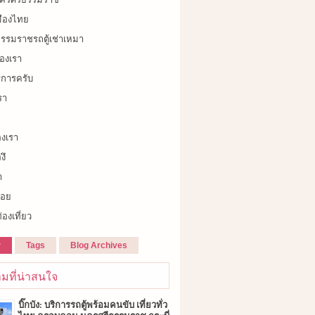
เมืองไทย
รรมราชรถตู้เช่าเหมา
องเรา
ิการครับ
รา
องเรา
งึ
า
้อย
่องเที่ยว
r
Tags
Blog Archives
มที่น่าสนใจ
บิ๊กบัง: บริการรถตู้พร้อมคนขับ เที่ยวทั่ว