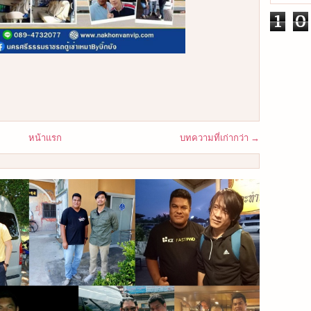
1
0
หน้าแรก
บทความที่เก่ากว่า →