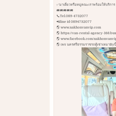
✅มาเดี่ยวหรือหมู่คณะเราพร้อมให้บริการ
🚐🚐🚐🚐🚐
📞Tel.089-4732077
📲line id 0894732077
🌎 www.nakhonvanvip.com
🌎 https://van-rental-agency-168.bus
🌎 www.facebook.com/nakhonvanvi
🌎 เพจ นครศรีธรรมราชรถตู้เช่าเหมาByบิ๊