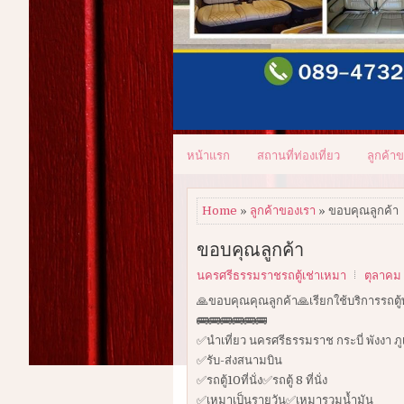
หน้าแรก
สถานที่ท่องเที่ยว
ลูกค้า
Home
»
ลูกค้าของเรา
» ขอบคุณลูกค้า
ขอบคุณลูกค้า
นครศรีธรรมราชรถตู้เช่าเหมา
ตุลาคม 
🙏ขอบคุณคุณลูกค้า🙏เรียกใช้บริการรถตู
🚌🚌🚌🚌🚌🚌
✅นำเที่ยว นครศรีธรรมราช กระบี่ พังงา ภู
✅รับ-ส่งสนามบิน
✅รถตู้10ที่นั่ง✅รถตู้ 8 ที่นั่ง
✅เหมาเป็นรายวัน✅เหมารวมน้ำมัน