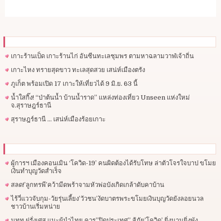
เกาะร้านเป็ด เกาะร้านไก่ อันซีนทะเลชุมพร ตามหาฉลามวาฬเจ้าถิ่น
เกาะไหง ทรายสุดขาว ทะเลสุดสวย เสน่ห์เมืองตรัง
ภูเก็ต พร้อมเปิด 17 เกาะให้เที่ยวได้ 9 มิ.ย. 63 นี้
น้ำใสกิ๊ง! “ป่าต้นน้ำ บ้านน้ำราด” แหล่งท่องเที่ยว Unseen แห่งใหม่
จ.สุราษฎร์ธานี
สุราษฎร์ธานี … เสน่ห์เมืองร้อยเกาะ
ผู้การฯ​ เมืองคอนเมิน ‘โควิด-19’ คนผิดต้องได้รับโทษ ล่าตัวโจรใจบาป ขโมย
เงินทำบุญวัดสำเร็จ
สลด!’ลูกทรพี’คว้ามีดพร้าจามหัวพ่อบังเกิดเกล้าดับคาบ้าน
ไร้วี่แววจับกุม-วัยรุ่นเลี้ยง’วัวชน’งัดบาตรพระขโมยเงินบุญวัดยังลอยนวล
ชาวบ้านเริ่มหน่าย
นทท.ฝรั่งเศส แนะผู้นำไทย ควร”ปิดประเทศ” สู้ภัย’โควิด’ ยิ่งนานยิ่งพัง