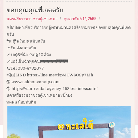
ขอบคุณคุณพี่เกดครับ
นครศรีธรรมราชรถตู้เช่าเหมา
กุมภาพันธ์ 17, 2569
#บิ๊กบังพาเที่ยวบริการรถตู้เช่าเหมานครศรีธรรมราช ขอขอบคุณคุณพี่เกด
ครับ
"รถตู้"พร้อมคนขับครับ
📌รับ-ส่งสนามบิน
📌รถตู้8ที่นั่ง✅รถตู้ 10ที่นั่ง
📌แอร์เย็นฉ่ำทุกคัน🚌🚌🚌🚌🚎🚎🚎
📞Tel.089-4732077
📲🆔 LIND https://line.me/ti/p/JCW6OSy7Mh
🌎 www.nakhonvanvip.com
🌎 https://van-rental-agency-168.business.site/
นครศรีธรรมราชรถตู้เช่าเหมาByบิ๊กบัง
ทศพล น้อยทับทิม