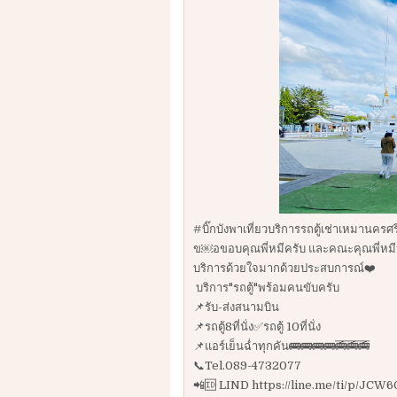
#บิ๊กบังพาเที่ยวบริการรถตู้เช่าเหมานคร
ข￼อขอบคุณพี่หมีครับ และคณะคุณพี่หมี
บริการด้วยใจมากด้วยประสบการณ์❤️
บริการ"รถตู้"พร้อมคนขับครับ
📌รับ-ส่งสนามบิน
📌รถตู้8ที่นั่ง✅รถตู้ 10ที่นั่ง
📌แอร์เย็นฉ่ำทุกคัน🚌🚌🚌🚌🚎🚎🚎
📞Tel.089-4732077
📲🆔 LIND https://line.me/ti/p/JC