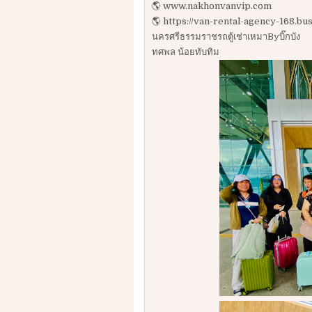
🌎 www.nakhonvanvip.com
🌎 https://van-rental-agency-168.bus
นครศรีธรรมราชรถตู้เช่าเหมาByบิ๊กบัง
ทศพล น้อยทับทิม