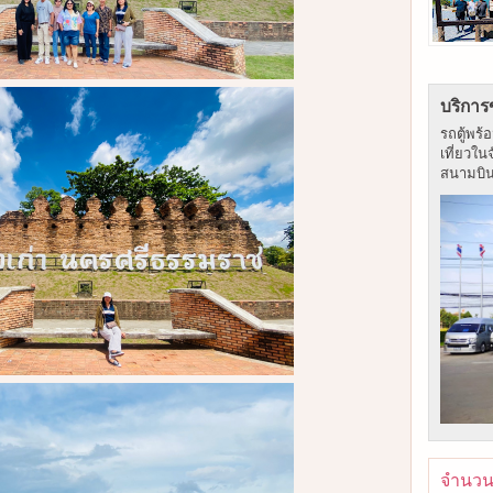
บริการ
รถตู้พร้
เที่ยวใน
สนามบิน ร
จำนวนผ