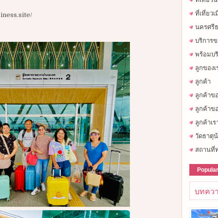
ที่เที่ยว
iness.site/
นครศรีธ
บริการข
พร้อมบร
ลูกของเ
ลูกค้า
ลูกค้าข
ลูกค้าขอ
ลูกค้าเร
วัดธาตุน
สถานที่ท
Popula
บทควา