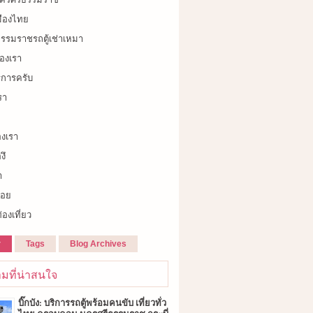
เมืองไทย
รรมราชรถตู้เช่าเหมา
องเรา
ิการครับ
รา
องเรา
งึ
า
้อย
่องเที่ยว
r
Tags
Blog Archives
มที่น่าสนใจ
บิ๊กบัง: บริการรถตู้พร้อมคนขับ เที่ยวทั่ว