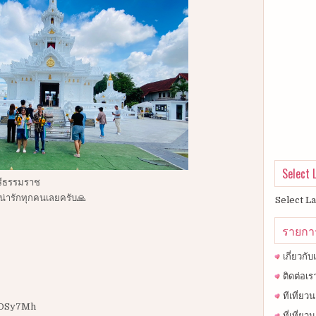
Select
ศรีธรรมราช
น่ารักทุกคนเลยครับ🙏
Select L
รายกา
เกี่ยวกับ
ติดต่อเร
ทีเที่ย
W6OSy7Mh
ที่เที่