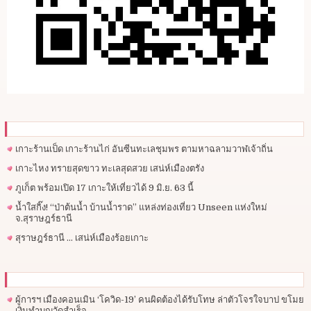
เกาะร้านเป็ด เกาะร้านไก่ อันซีนทะเลชุมพร ตามหาฉลามวาฬเจ้าถิ่น
เกาะไหง ทรายสุดขาว ทะเลสุดสวย เสน่ห์เมืองตรัง
ภูเก็ต พร้อมเปิด 17 เกาะให้เที่ยวได้ 9 มิ.ย. 63 นี้
น้ำใสกิ๊ง! “ป่าต้นน้ำ บ้านน้ำราด” แหล่งท่องเที่ยว Unseen แห่งใหม่
จ.สุราษฎร์ธานี
สุราษฎร์ธานี … เสน่ห์เมืองร้อยเกาะ
ผู้การฯ​ เมืองคอนเมิน ‘โควิด-19’ คนผิดต้องได้รับโทษ ล่าตัวโจรใจบาป ขโมย
เงินทำบุญวัดสำเร็จ