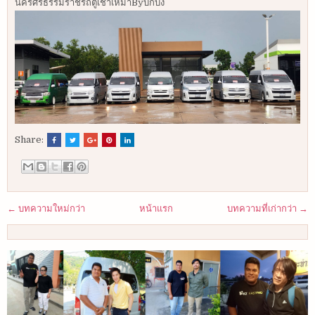
นครศรีธรรมราชรถตู้เช่าเหมาByบิ๊กบัง
Share:
← บทความใหม่กว่า
หน้าแรก
บทความที่เก่ากว่า →