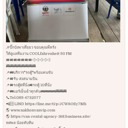
,#บิ๊กบังพาเที่ยยว ขอบคุณพี่หรัง
ให้ดูแลทีมงาน COOLfahrenheit 93 FM
🚐🚐🚐🚐🚐🚐🚐💨💨💨💨💨
🚎🚎🚎🚎🚎🚎🚎🚎
📌🚌บริการ"รถตู้"พร้อมคนขับ
📌🚐รับ-ส่งสนามบิน
📌🚐รถตู้8ที่นั่ง🚐รถตู้ 10ที่นั่ง
📌🚌แอร์เย็นฉ่ำทุกคัน🚌🚌🚌🚌🚎🚎🚎
📞Tel.089-4732077
📲🆔 LIND https://line.me/ti/p/JCW6OSy7Mh
🌎 www.nakhonvanvip.com
🌎 https://van-rental-agency-168.business.site/
ทศพล น้อยทับทิม