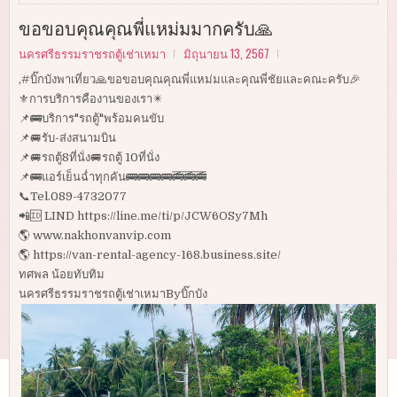
ขอขอบคุณคุณพี่แหม่มมากครับ🙏
นครศรีธรรมราชรถตู้เช่าเหมา
มิถุนายน 13, 2567
,#บิ๊กบังพาเที่ยว🙏ขอขอบคุณคุณพี่แหม่มและคุณพี่ชัยและคณะครับ🎉
⚜️การบริการคืองานของเรา✴️
📌🚌บริการ"รถตู้"พร้อมคนขับ
📌🚐รับ-ส่งสนามบิน
📌🚐รถตู้8ที่นั่ง🚐รถตู้ 10ที่นั่ง
📌🚌แอร์เย็นฉ่ำทุกคัน🚌🚌🚌🚌🚎🚎🚎
📞Tel.089-4732077
📲🆔 LIND https://line.me/ti/p/JCW6OSy7Mh
🌎 www.nakhonvanvip.com
🌎 https://van-rental-agency-168.business.site/
ทศพล น้อยทับทิม
นครศรีธรรมราชรถตู้เช่าเหมาByบิ๊กบัง