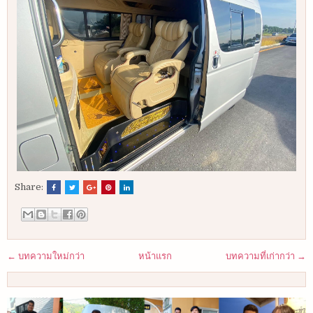
Share:
← บทความใหม่กว่า
หน้าแรก
บทความที่เก่ากว่า →