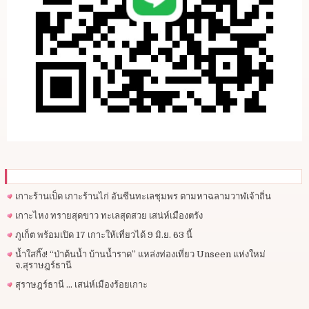
เกาะร้านเป็ด เกาะร้านไก่ อันซีนทะเลชุมพร ตามหาฉลามวาฬเจ้าถิ่น
เกาะไหง ทรายสุดขาว ทะเลสุดสวย เสน่ห์เมืองตรัง
ภูเก็ต พร้อมเปิด 17 เกาะให้เที่ยวได้ 9 มิ.ย. 63 นี้
น้ำใสกิ๊ง! “ป่าต้นน้ำ บ้านน้ำราด” แหล่งท่องเที่ยว Unseen แห่งใหม่
จ.สุราษฎร์ธานี
สุราษฎร์ธานี … เสน่ห์เมืองร้อยเกาะ