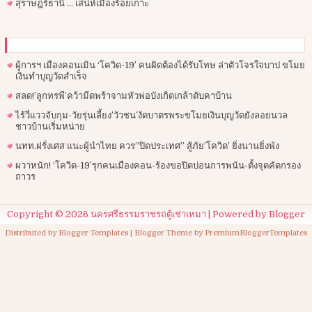
สุราษฎร์ธานี … เสน่ห์เมืองร้อยเกาะ
ผู้การฯ​ เมืองคอนเมิน ‘โควิด-19’ คนผิดต้องได้รับโทษ ล่าตัวโจรใจบาป ขโมย
เงินทำบุญวัดสำเร็จ
สลด!’ลูกทรพี’คว้ามีดพร้าจามหัวพ่อบังเกิดเกล้าดับคาบ้าน
ไร้วี่แววจับกุม-วัยรุ่นเลี้ยง’วัวชน’งัดบาตรพระขโมยเงินบุญวัดยังลอยนวล
ชาวบ้านเริ่มหน่าย
นทท.ฝรั่งเศส แนะผู้นำไทย ควร”ปิดประเทศ” สู้ภัย’โควิด’ ยิ่งนานยิ่งพัง
ผวาหนัก! ‘โควิด-19’รุกคนเมืองคอน-ร้องขอปิดบ่อนการพนัน-ตั้งจุดคัดกรอง
ถาวร
Copyright ©
2026
นครศรีธรรมราชรถตู้เช่าเหมา
| Powered by
Blogger
Distributed by
Blogger Templates
| Blogger Theme by
PremiumBloggerTemplates