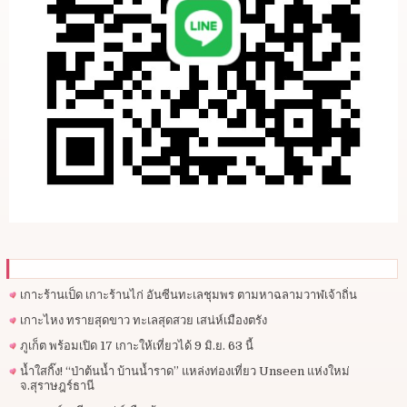
เกาะร้านเป็ด เกาะร้านไก่ อันซีนทะเลชุมพร ตามหาฉลามวาฬเจ้าถิ่น
เกาะไหง ทรายสุดขาว ทะเลสุดสวย เสน่ห์เมืองตรัง
ภูเก็ต พร้อมเปิด 17 เกาะให้เที่ยวได้ 9 มิ.ย. 63 นี้
น้ำใสกิ๊ง! “ป่าต้นน้ำ บ้านน้ำราด” แหล่งท่องเที่ยว Unseen แห่งใหม่
จ.สุราษฎร์ธานี