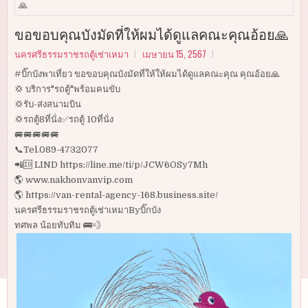
🙏
ขอขอบคุณบังมัดที่ให้ผมได้ดูแลคณะคุณอ้อย🙏
นครศรีธรรมราชรถตู้เช่าเหมา
เมษายน 15, 2567
#บิ๊กบังพาเที่ยว ขอขอบคุณบังมัดที่ให้ให้ผมได้ดูแลคณะคุณ คุณอ้อย🙏
💢 บริการ"รถตู้"พร้อมคนขับ
💢รับ-ส่งสนามบิน
💢รถตู้8ที่นั่ง✅รถตู้ 10ที่นั่ง
🚐🚐🚐🚐🚐
📞Tel.089-4732077
📲🆔 LIND https://line.me/ti/p/JCW6OSy7Mh
🌎 www.nakhonvanvip.com
🌎 https://van-rental-agency-168.business.site/
นครศรีธรรมราชรถตู้เช่าเหมาByบิ๊กบัง
ทศพล น้อยทับทิม 🚌💨