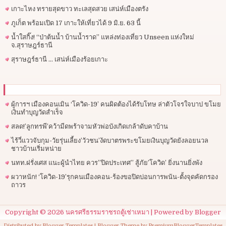
เกาะไหง ทรายสุดขาว ทะเลสุดสวย เสน่ห์เมืองตรัง
ภูเก็ต พร้อมเปิด 17 เกาะให้เที่ยวได้ 9 มิ.ย. 63 นี้
น้ำใสกิ๊ง! “ป่าต้นน้ำ บ้านน้ำราด” แหล่งท่องเที่ยว Unseen แห่งใหม่
จ.สุราษฎร์ธานี
สุราษฎร์ธานี … เสน่ห์เมืองร้อยเกาะ
ผู้การฯ​ เมืองคอนเมิน ‘โควิด-19’ คนผิดต้องได้รับโทษ ล่าตัวโจรใจบาป ขโมย
เงินทำบุญวัดสำเร็จ
สลด!’ลูกทรพี’คว้ามีดพร้าจามหัวพ่อบังเกิดเกล้าดับคาบ้าน
ไร้วี่แววจับกุม-วัยรุ่นเลี้ยง’วัวชน’งัดบาตรพระขโมยเงินบุญวัดยังลอยนวล
ชาวบ้านเริ่มหน่าย
นทท.ฝรั่งเศส แนะผู้นำไทย ควร”ปิดประเทศ” สู้ภัย’โควิด’ ยิ่งนานยิ่งพัง
ผวาหนัก! ‘โควิด-19’รุกคนเมืองคอน-ร้องขอปิดบ่อนการพนัน-ตั้งจุดคัดกรอง
ถาวร
Copyright ©
2026
นครศรีธรรมราชรถตู้เช่าเหมา
| Powered by
Blogger
Distributed by
Blogger Templates
| Blogger Theme by
PremiumBloggerTemplates