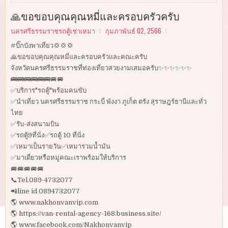
🙏ขอขอบคุณคุณหมี่และครอบครัวครับ
นครศรีธรรมราชรถตู้เช่าเหมา
กุมภาพันธ์ 02, 2566
#บิ๊กบังพาเที่ยว💢💢💢
🙏ขอขอบคุณคุณหมี่และครอบครัวและคณะครับ
จังหวัดนครศรีธรรมราชที่ท่องเที่ยวสวยงามเสมอครับ✨✨✨✨✨✨
🚌🚌🚌🚌🚌🚌🚐🚐
✅บริการ"รถตู้"พร้อมคนขับ
✅นำเที่ยว นครศรีธรรมราช กระบี่ พังงา ภูเก็ต ตรัง สุราษฎร์ธานีและทั่ว
ไทย
✅รับ-ส่งสนามบิน
✅รถตู้9ที่นั่ง✅รถตู้ 10 ที่นั่ง
✅เหมาเป็นรายวัน✅เหมารวมน้ำมัน
✅มาเดี่ยวหรือหมู่คณะเราพร้อมให้บริการ
🚐🚐🚐🚐🚐
📞Tel.089-4732077
📲line id 0894732077
🌎 www.nakhonvanvip.com
🌎 https://van-rental-agency-168.business.site/
🌎 www.facebook.com/Nakhonvanvip