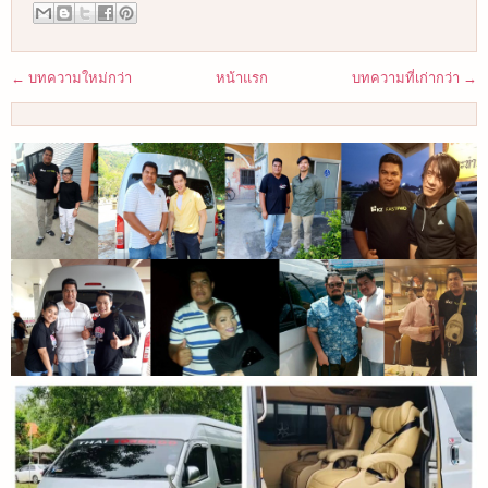
← บทความใหม่กว่า
หน้าแรก
บทความที่เก่ากว่า →