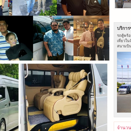
บริการ
รถตู้พร้
เที่ยวใน
สนามบิน ร
จำนวนผ