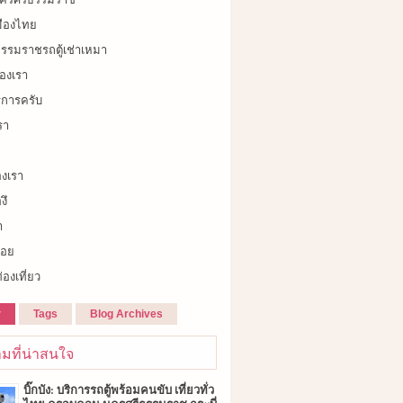
เมืองไทย
รรมราชรถตู้เช่าเหมา
องเรา
ิการครับ
รา
องเรา
งึ
า
้อย
่องเที่ยว
r
Tags
Blog Archives
มที่น่าสนใจ
บิ๊กบัง: บริการรถตู้พร้อมคนขับ เที่ยวทั่ว