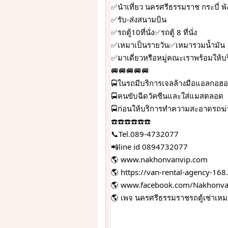
✅นำเที่ยว นครศรีธรรมราช กระบี่ พัง
✅รับ-ส่งสนามบิน
✅รถตู้10ที่นั่ง✅รถตู้ 8 ที่นั่ง
✅เหมาเป็นรายวัน✅เหมารวมน้ำมัน
✅มาเดี่ยวหรือหมู่คณะเราพร้อมให้บ
🚐🚐🚐🚐🚐
🚍ในรถมีบริการเจลล้างมือแอลกอฮอ
🚍คนขับฉีดวัคซีนและใส่แมสตลอด
🚍ก่อนให้บริการทำความสะอาดรถฆ่าเช
☎️☎️☎️☎️☎️☎️
📞Tel.089-4732077
📲line id 0894732077
🌎 
www.nakhonvanvip.com
🌎 
https://van-rental-agency-168.
🌎 
www.facebook.com/Nakhonva
🌎 เพจ นครศรีธรรมราชรถตู้เช่าเหมา