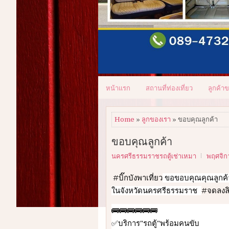
หน้าแรก
สถานที่ท่องเที่ยว
ลูกค้า
Home
»
ลูกของเรา
» ขอบคุณลูกค้า
ขอบคุณลูกค้า
นครศรีธรรมราชรถตู้เช่าเหมา
พฤศจิกา
#บิ๊กบังพาเที่ยว
 ขอขอบคุณคุณลูกค้า
ในจังหวัดนครศรีธรรมราช  
#จดลงลิ
🚌🚌🚌🚌🚌🚌
✅บริการ"รถตู้"พร้อมคนขับ