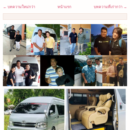
← บทความใหม่กว่า
หน้าแรก
บทความที่เก่ากว่า →