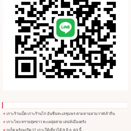
เกาะร้านเป็ด เกาะร้านไก่ อันซีนทะเลชุมพร ตามหาฉลามวาฬเจ้าถิ่น
เกาะไหง ทรายสุดขาว ทะเลสุดสวย เสน่ห์เมืองตรัง
ภูเก็ต พร้อมเปิด 17 เกาะให้เที่ยวได้ 9 มิ.ย. 63 นี้