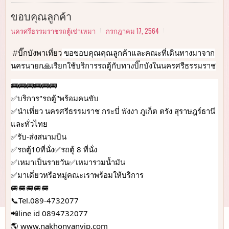
ขอบคุณลูกค้า
นครศรีธรรมราชรถตู้เช่าเหมา
กรกฎาคม 17, 2564
#บิ๊กบังพาเที่ยว
 ขอขอบคุณคุณลูกค้าและคณะที่เดินทางมาจาก
นครนายก🙏เรียกใช้บริการรถตู้กับทางบิ๊กบังในนครศรีธรรมราช
🚌🚌🚌🚌🚌🚌
✅บริการ"รถตู้"พร้อมคนขับ
✅นำเที่ยว นครศรีธรรมราช กระบี่ พังงา ภูเก็ต ตรัง สุราษฎร์ธานี
และทั่วไทย
✅รับ-ส่งสนามบิน
✅รถตู้10ที่นั่ง✅รถตู้ 8 ที่นั่ง
✅เหมาเป็นรายวัน✅เหมารวมน้ำมัน
✅มาเดี่ยวหรือหมู่คณะเราพร้อมให้บริการ
🚐🚐🚐🚐🚐
📞Tel.089-4732077
📲line id 0894732077
🌎 
www.nakhonvanvip.com