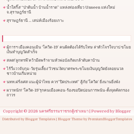
น้ำใสกิ๊ง! “ป่าต้นน้ำ บ้านน้ำราด” แหล่งท่องเที่ยว Unseen แห่งใหม่
จ.สุราษฎร์ธานี
สุราษฎร์ธานี … เสน่ห์เมืองร้อยเกาะ
ผู้การฯ​ เมืองคอนเมิน ‘โควิด-19’ คนผิดต้องได้รับโทษ ล่าตัวโจรใจบาป ขโมย
เงินทำบุญวัดสำเร็จ
สลด!’ลูกทรพี’คว้ามีดพร้าจามหัวพ่อบังเกิดเกล้าดับคาบ้าน
ไร้วี่แววจับกุม-วัยรุ่นเลี้ยง’วัวชน’งัดบาตรพระขโมยเงินบุญวัดยังลอยนวล
ชาวบ้านเริ่มหน่าย
นทท.ฝรั่งเศส แนะผู้นำไทย ควร”ปิดประเทศ” สู้ภัย’โควิด’ ยิ่งนานยิ่งพัง
ผวาหนัก! ‘โควิด-19’รุกคนเมืองคอน-ร้องขอปิดบ่อนการพนัน-ตั้งจุดคัดกรอง
ถาวร
Copyright ©
2026
นครศรีธรรมราชรถตู้เช่าเหมา
| Powered by
Blogger
Distributed by
Blogger Templates
| Blogger Theme by
PremiumBloggerTemplates