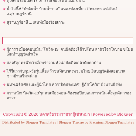
ภูเก็ต พร้อมเปิด 17 เกาะให้เที่ยวได้ 9 มิ.ย. 63 นี้
น้ำใสกิ๊ง! “ป่าต้นน้ำ บ้านน้ำราด” แหล่งท่องเที่ยว Unseen แห่งใหม่
จ.สุราษฎร์ธานี
สุราษฎร์ธานี … เสน่ห์เมืองร้อยเกาะ
ผู้การฯ​ เมืองคอนเมิน ‘โควิด-19’ คนผิดต้องได้รับโทษ ล่าตัวโจรใจบาป ขโมย
เงินทำบุญวัดสำเร็จ
สลด!’ลูกทรพี’คว้ามีดพร้าจามหัวพ่อบังเกิดเกล้าดับคาบ้าน
ไร้วี่แววจับกุม-วัยรุ่นเลี้ยง’วัวชน’งัดบาตรพระขโมยเงินบุญวัดยังลอยนวล
ชาวบ้านเริ่มหน่าย
นทท.ฝรั่งเศส แนะผู้นำไทย ควร”ปิดประเทศ” สู้ภัย’โควิด’ ยิ่งนานยิ่งพัง
ผวาหนัก! ‘โควิด-19’รุกคนเมืองคอน-ร้องขอปิดบ่อนการพนัน-ตั้งจุดคัดกรอง
ถาวร
Copyright ©
2026
นครศรีธรรมราชรถตู้เช่าเหมา
| Powered by
Blogger
Distributed by
Blogger Templates
| Blogger Theme by
PremiumBloggerTemplates