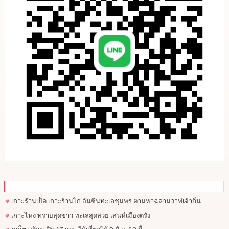
เกาะร้านเป็ด เกาะร้านไก่ อันซีนทะเลชุมพร ตามหาฉลามวาฬเจ้าถิ่น
เกาะไหง ทรายสุดขาว ทะเลสุดสวย เสน่ห์เมืองตรัง