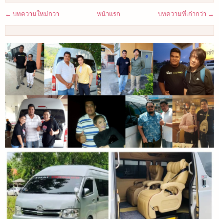
← บทความใหม่กว่า
หน้าแรก
บทความที่เก่ากว่า →