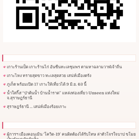
เกาะร้านเป็ด เกาะร้านไก่ อันซีนทะเลชุมพร ตามหาฉลามวาฬเจ้าถิ่น
เกาะไหง ทรายสุดขาว ทะเลสุดสวย เสน่ห์เมืองตรัง
ภูเก็ต พร้อมเปิด 17 เกาะให้เที่ยวได้ 9 มิ.ย. 63 นี้
น้ำใสกิ๊ง! “ป่าต้นน้ำ บ้านน้ำราด” แหล่งท่องเที่ยว Unseen แห่งใหม่
จ.สุราษฎร์ธานี
สุราษฎร์ธานี … เสน่ห์เมืองร้อยเกาะ
ผู้การฯ​ เมืองคอนเมิน ‘โควิด-19’ คนผิดต้องได้รับโทษ ล่าตัวโจรใจบาป ขโมย