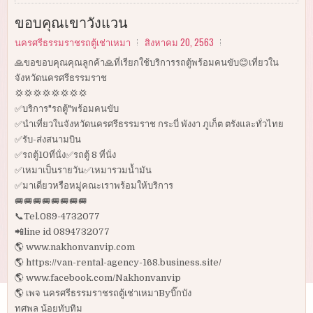
ขอบคุณเขาวังแวน
นครศรีธรรมราชรถตู้เช่าเหมา
สิงหาคม 20, 2563
🙏ขอขอบคุณคุณลูกค้า🙏ที่เรียกใช้บริการรถตู้พร้อมคนขับ😊เที่ยวใน
จังหวัดนครศรีธรรมราช
💢💢💢💢💢💢💢💢
✅บริการ"รถตู้"พร้อมคนขับ
✅นำเที่ยวในจังหวัดนครศรีธรรมราช กระบี่ พังงา ภูเก็ต ตรังและทั่วไทย
✅รับ-ส่งสนามบิน
✅รถตู้10ที่นั่ง✅รถตู้ 8 ที่นั่ง
✅เหมาเป็นรายวัน✅เหมารวมน้ำมัน
✅มาเดี่ยวหรือหมู่คณะเราพร้อมให้บริการ
🚐🚐🚐🚐🚐🚐🚐🚐
📞Tel.089-4732077
📲line id 0894732077
🌎 www.nakhonvanvip.com
🌎 https://van-rental-agency-168.business.site/
🌎 www.facebook.com/Nakhonvanvip
🌎 เพจ นครศรีธรรมราชรถตู้เช่าเหมาByบิ๊กบัง
ทศพล น้อยทับทิม