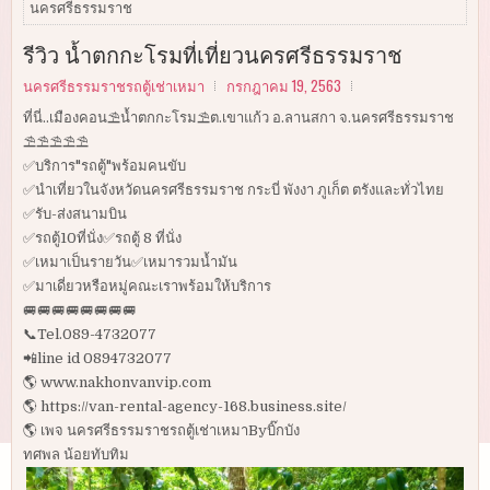
นครศรีธรรมราช
รีวิว น้ำตกกะโรมที่เที่ยวนครศรีธรรมราช
นครศรีธรรมราชรถตู้เช่าเหมา
กรกฎาคม 19, 2563
ที่นี่..เมืองคอน⛱น้ำตกกะโรม⛱ต.เขาแก้ว อ.ลานสกา จ.นครศรีธรรมราช
⛱⛱⛱⛱⛱
✅บริการ"รถตู้"พร้อมคนขับ
✅นำเที่ยวในจังหวัดนครศรีธรรมราช กระบี่ พังงา ภูเก็ต ตรังและทั่วไทย
✅รับ-ส่งสนามบิน
✅รถตู้10ที่นั่ง✅รถตู้ 8 ที่นั่ง
✅เหมาเป็นรายวัน✅เหมารวมน้ำมัน
✅มาเดี่ยวหรือหมู่คณะเราพร้อมให้บริการ
🚐🚐🚐🚐🚐🚐🚐🚐
📞Tel.089-4732077
📲line id 0894732077
🌎 www.nakhonvanvip.com
🌎 https://van-rental-agency-168.business.site/
🌎 เพจ นครศรีธรรมราชรถตู้เช่าเหมาByบิ๊กบัง
ทศพล น้อยทับทิม