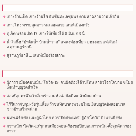
เกาะร้านเป็ด เกาะร้านไก่ อันซีนทะเลชุมพร ตามหาฉลามวาฬเจ้าถิ่น
เกาะไหง ทรายสุดขาว ทะเลสุดสวย เสน่ห์เมืองตรัง
ภูเก็ต พร้อมเปิด 17 เกาะให้เที่ยวได้ 9 มิ.ย. 63 นี้
น้ำใสกิ๊ง! “ป่าต้นน้ำ บ้านน้ำราด” แหล่งท่องเที่ยว Unseen แห่งใหม่
จ.สุราษฎร์ธานี
สุราษฎร์ธานี … เสน่ห์เมืองร้อยเกาะ
ผู้การฯ​ เมืองคอนเมิน ‘โควิด-19’ คนผิดต้องได้รับโทษ ล่าตัวโจรใจบาป ขโมย
เงินทำบุญวัดสำเร็จ
สลด!’ลูกทรพี’คว้ามีดพร้าจามหัวพ่อบังเกิดเกล้าดับคาบ้าน
ไร้วี่แววจับกุม-วัยรุ่นเลี้ยง’วัวชน’งัดบาตรพระขโมยเงินบุญวัดยังลอยนวล
ชาวบ้านเริ่มหน่าย
นทท.ฝรั่งเศส แนะผู้นำไทย ควร”ปิดประเทศ” สู้ภัย’โควิด’ ยิ่งนานยิ่งพัง
ผวาหนัก! ‘โควิด-19’รุกคนเมืองคอน-ร้องขอปิดบ่อนการพนัน-ตั้งจุดคัดกรอง
ถาวร