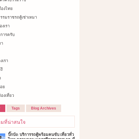
เมืองไทย
รรมราชรถตู้เช่าเหมา
องเรา
ิการครับ
รา
องเรา
งึ
า
้อย
่องเที่ยว
r
Tags
Blog Archives
มที่น่าสนใจ
บิ๊กบัง: บริการรถตู้พร้อมคนขับ เที่ยวทั่ว