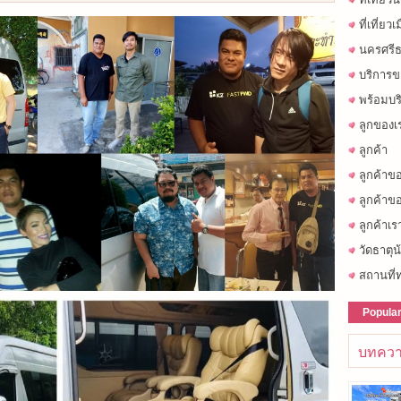
ที่เที่ยว
นครศรีธ
บริการข
พร้อมบร
ลูกของเ
ลูกค้า
ลูกค้าข
ลูกค้าขอ
ลูกค้าเร
วัดธาตุน
สถานที่ท
Popula
บทควา