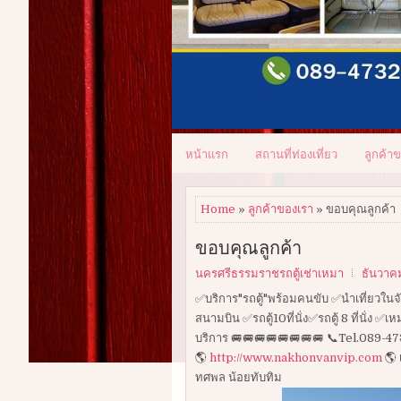
หน้าแรก
สถานที่ท่องเที่ยว
ลูกค้า
Home
»
ลูกค้าของเรา
» ขอบคุณลูกค้า
ขอบคุณลูกค้า
นครศรีธรรมราชรถตู้เช่าเหมา
ธันวาคม
✅บริการ"รถตู้"พร้อมคนขับ ✅นำเที่ยวในจัง
สนามบิน ✅รถตู้10ที่นั่ง✅รถตู้ 8 ที่นั่ง
บริการ 🚐🚐🚐🚐🚐🚐🚐🚐 📞Tel.089-
🌎
http://www.nakhonvanvip.com
🌎 
ทศพล น้อยทับทิม