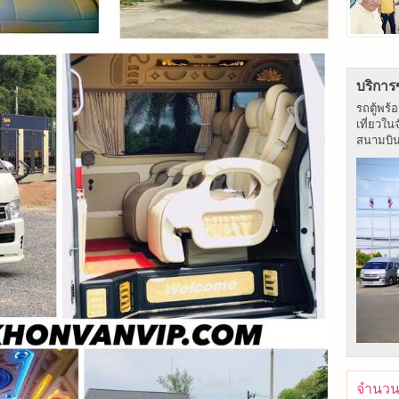
บริการ
รถตู้พร้
เที่ยวใน
สนามบิน ร
จำนวนผ