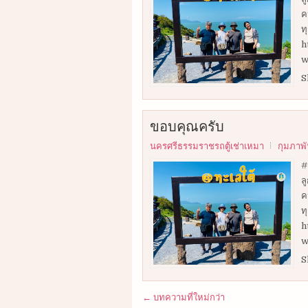
ค
ท
h
w
S
ขอบคุณครับ
นครศรีธรรมราชรถตู้เช่าเหมา
กุมภาพั
#
ล
ค
ท
h
w
S
← บทความที่ใหม่กว่า