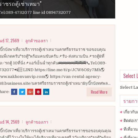
าชรถตู้เช่าเหมา"
ร รถตู้แบบมาตรฐาน และ VIP
าช กระบี่ พังงา ภูเก็ต ตรังและทั่วไทย
ถตู้ 8 ที่นั่ง
ถตู้ 8 ที่นั่ง
ถตู้ 8 ที่นั่ง
... Tel.089-4732077 line id 0894732077
นธ์ 17, 2569
ลูกค้าของเรา
บิ๊กบังพาเที่ยวบริการรถตู้เช่าเหมานครศรีธรรมราช ขอขอบคุณ
ุณพี่เกดครับ"รถตู้"พร้อมคนขับครับ📌รับ-ส่งสนามบิน📌รถตู้8ที่
ั่ง✅รถตู้ 10ที่นั่ง📌แอร์เย็นฉ่ำทุกคัน🚌🚌🚌🚌🚎🚎🚎📞Tel.089-
732077📲🆔 LIND https://line.me/ti/p/JCW6OSy7Mh🌎
Select
ww.nakhonvanvip.com🌎 https://van-rental-agency-
68.business.site/นครศรีธรรมราชรถตู้เช่าเหมาByบิ๊กบังทศพล...
Select L
Read More
hare:
รายกา
เกี่ยวกับ
ติดต่อเร
นธ์ 14, 2569
ลูกค้าของเรา
ทีเที่ย
บิ๊กบังพาเที่ยวบริการรถตู้เช่าเหมานครศรีธรรมราชขอขอบคุณคุณ
ูกค้าที่ไว้วางใจให้ผมได้บริการเทียวนครศรี 2วันบริการ"รถตู้"พร้อม
ที่เที่