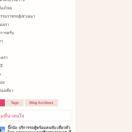
เมืองไทย
รรมราชรถตู้เช่าเหมา
องเรา
ิการครับ
รา
องเรา
งึ
า
้อย
่องเที่ยว
r
Tags
Blog Archives
มที่น่าสนใจ
บิ๊กบัง: บริการรถตู้พร้อมคนขับ เที่ยวทั่ว