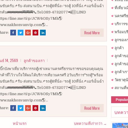
นขับครับ📌รับ-ส่งสนามบิน📌รถตู้8ที่นั่ง✅รถตู้ 10ที่นั่ง📌แอร์เย็นฉ่ำ
ที่เที่ยว
ุกคัน🚌🚌🚌🚌🚎🚎🚎📞Tel.089-4732077📲🆔 LIND
นครศรีธ
ttps://line.me/ti/p/JCW6OSy7Mh🌎
บริการข
ww.nakhonvanvip.com🌎...
Read More
พร้อมบร
hare:
ลูกของเ
ลูกค้า
ลูกค้าข
นธ์ 14, 2569
ลูกค้าของเรา
ลูกค้าขอ
บิ๊กบังพาเที่ยวบริการรถตู้เช่าเหมานครศรีธรรมราชขอขอบคุณคุณ
ลูกค้าเร
ูกค้าที่ไว้วางใจให้ผมได้บริการเทียวนครศรี 2วันบริการ"รถตู้"พร้อม
วัดธาตุน
นขับครับ📌รับ-ส่งสนามบิน📌รถตู้8ที่นั่ง✅รถตู้ 10ที่นั่ง📌แอร์เย็นฉ่ำ
ุกคัน🚌🚌🚌🚌🚎🚎🚎📞Tel.089-4732077📲🆔 LIND
สถานที่ท
ttps://line.me/ti/p/JCW6OSy7Mh🌎
Popula
ww.nakhonvanvip.com🌎...
Read More
hare:
บทควา
หน้าแรก
บทความที่เก่ากว่า →