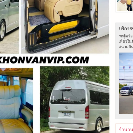
บริการ
รถตู้พร้
เที่ยวใน
สนามบิน ร
จำนวนผ